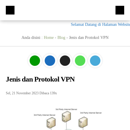
Selamat Datang di Halaman Website 
Beranda
Kompetensi Keahlian
Anda disini :
Home
-
Blog
-
Jenis dan Protokol VPN
Fasilitas
Multimedia (MM)
Ekskul
Tata Busana (TB)
Galeri
Bisnis Daring dan Pemasaran (BDB)
Prestasi
Jenis dan Protokol VPN
Materi + Tugas
Akuntansi Dan Keuangan Lembaga (AKL)
Galeri
Humas
Otomatisasi dan Tata Kelola Perkantoran (OTKP)
Video
Kumpulan Soal
Sel, 21 November 2023
Dibaca 139x
E-Rapor
OTKP
BKK
PPDB
Multimedia
LSP
Akuntansi
Materi TPAV