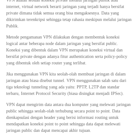
VPN adalah sebuah koneksi private melalui jaringan publik atau
internet, virtual network berarti jaringan yang terjadi hanya bersifat
private dimana tidak semua orang bisa mengaksesnya. Data yang
dikirimkan terenkripsi sehingga tetap rahasia meskipun melalui jaringan
Publik.
Metode pengamanan VPN dilakukan dengan membentuk koneksi
logical antar beberapa node dalam jaringan yang bersifat public.
Koneksi yang dibentuk dalam VPN merupakan koneksi virtual dan
bersifat private dengan adanya fitur authentication serta policy-policy
yang dibentuk oleh setiap router yang terlibat.
Jika menggunakan VPN kita seolah-olah membuat jaringan di dalam
jaringan atau biasa disebut tunnel. VPN menggunakan salah satu dari
tiga teknologi tunneling yang ada yaitu: PPTP, L2TP dan standar
terbaru, Internet Protocol Security (biasa disingkat menjadi IPSec).
VPN dapat mengirim data antara dua komputer yang melewati jaringan
public sehingga seolah-olah terhubung secara point to point. Data
dienkapsulasi dengan header yang berisi informasi routing untuk
mendapatkan koneksi point to point sehingga data dapat melewati
jaringan public dan dapat mencapai akhir tujuan.