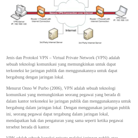
Tata Busana
Materi Komputer dan Jaringan Dasar
Bisnis Daring dan Pemasaran
Materi Pemograman Dasar
Sistem Komputer
Dasar Desain Grafis
Desain Media Interaktif
Jenis dan Protokol VPN – Virtual Private Network (VPN) adalah
sebuah teknologi komunikasi yang memungkinkan untuk dapat
terkoneksi ke jaringan publik dan menggunakannya untuk dapat
bergabung dengan jaringan lokal.
Menurut Onno W Purbo (2006), VPN adalah sebuah teknologi
komunikasi yang memungkinkan seorang pegawai yang berada di
dalam kantor terkoneksi ke jaringan publik dan menggunakannya untuk
bergabung dalam jaringan lokal. Dengan menggunakan jaringan publik
ini, seorang pegawai dapat tergabung dalam jaringan lokal,
mendapatkan hak dan pengaturan yang sama seperti ketika pegawai
tersebut berada di kantor.