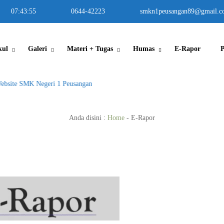
07
:
43
:
55
0644-42223
smkn1peusangan89@gmail.c
kul
Galeri
Materi + Tugas
Humas
E-Rapor
bsite SMK Negeri 1 Peusangan
Anda disini :
Home
-
E-Rapor