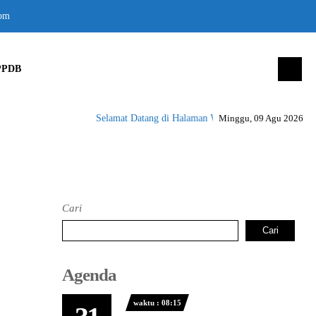
om
PPDB
Selamat Datang di Halaman Website SMK Negeri 1 Peu
Minggu, 09 Agu 2026
Cari
Cari
Agenda
waktu : 08:15