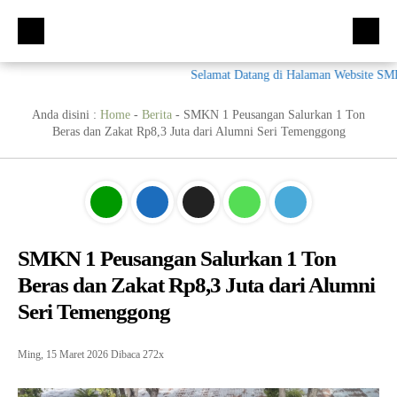
Selamat Datang di Halaman Website SMK N
Beranda
Kompetensi Keahlian
Anda disini :
Home
-
Berita
-
SMKN 1 Peusangan Salurkan 1 Ton
Beras dan Zakat Rp8,3 Juta dari Alumni Seri Temenggong
Fasilitas
Multimedia (MM)
Ekskul
Tata Busana (TB)
Galeri
Bisnis Daring dan Pemasaran (BDB)
Prestasi
Materi + Tugas
Akuntansi Dan Keuangan Lembaga (AKL)
Galeri
SMKN 1 Peusangan Salurkan 1 Ton
Beras dan Zakat Rp8,3 Juta dari Alumni
Humas
Otomatisasi dan Tata Kelola Perkantoran (OTKP)
Video
Kumpulan Soal
Seri Temenggong
E-Rapor
OTKP
BKK
PPDB
Multimedia
LSP
Ming, 15 Maret 2026
Dibaca 272x
Akuntansi
Materi TPAV