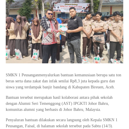
Tata Busana
Materi Komputer dan Jaringan Dasar
Bisnis Daring dan Pemasaran
Materi Pemograman Dasar
Sistem Komputer
Dasar Desain Grafis
Desain Media Interaktif
SMKN 1 Peusangan
menyalurkan bantuan kemanusiaan berupa satu ton
beras serta dana zakat dan infak senilai Rp8,3 juta kepada guru dan
siswa yang terdampak banjir bandang di
Kabupaten Bireuen
,
Aceh
.
Bantuan tersebut merupakan hasil kolaborasi antara pihak sekolah
dengan
Alumni Seri Temenggong (AST) IPGKTI Johor Bahru
,
komunitas alumni yang berbasis di
Johor Bahru
,
Malaysia
.
Penyaluran bantuan dilakukan secara langsung oleh Kepala
SMKN 1
Peusangan
,
Faisal
, di halaman sekolah tersebut pada Sabtu (14/3).