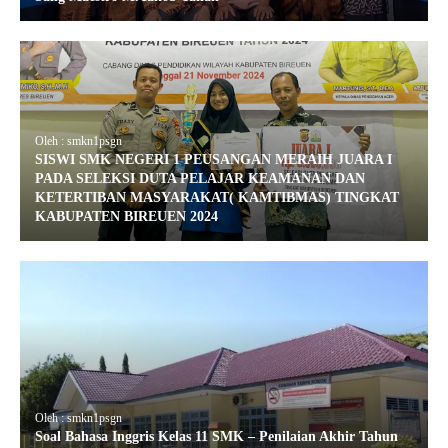
Oleh : smkn1psgn
SISWI SMK NEGERI 1 PEUSANGAN MERAIH JUARA I
PADA SELEKSI DUTA PELAJAR KEAMANAN DAN
KETERTIBAN MASYARAKAT( KAMTIBMAS) TINGKAT
KABUPATEN BIREUEN 2024
Oleh : smkn1psgn
Soal Bahasa Inggris Kelas 11 SMK – Penilaian Akhir Tahun