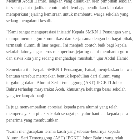
Menurut Abdul Hamid, langkah yang dilakukan oleh pimpinan sekolah
tersebut patut dijadikan contoh oleh lembaga pendidikan lain dalam
memperkuat jejaring kemitraan untuk membantu warga sekolah yang
sedang mengalami kesulitan.
“Kami sangat mengapresiasi inisiatif Kepala SMKN 1 Peusangan yang
mampu membangun komunikasi dan kerja sama dengan berbagai pihak,
termasuk alumni di luar negeri. Ini menjadi contoh baik bagi kepala
sekolah lainnya agar terus memperluas jejaring demi membantu guru
dan siswa kita yang sedang menghadapi musibah,” ujar Abdul Hamid.
Sementara itu, Kepala
SMKN 1 Peusangan
,
Faisal
, menjelaskan bahwa
bantuan tersebut merupakan bentuk kepedulian dari alumni yang
tergabung dalam
Alumni Seri Temenggong (AST) IPGKTI Johor
Bahru
terhadap masyarakat Aceh, khususnya keluarga besar sekolah
yang terdampak banjir.
Ia juga menyampaikan apresiasi kepada para alumni yang telah
mempercayakan pihak sekolah sebagai penyalur bantuan kepada para
penerima yang membutuhkan.
“Kami mengucapkan terima kasih yang sebesar-besarnya kepada
Alumni Seri Temenggong (AST) IPGKTI Johor Bahru yang telah