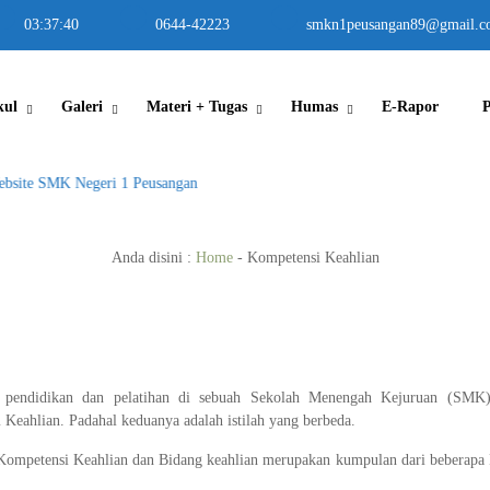
03
:
37
:
40
0644-42223
smkn1peusangan89@gmail.c
kul
Galeri
Materi + Tugas
Humas
E-Rapor
site SMK Negeri 1 Peusangan
Anda disini :
Home
-
Kompetensi Keahlian
pendidikan dan pelatihan di sebuah Sekolah Menengah Kejuruan (SMK).
Keahlian. Padahal keduanya adalah istilah yang berbeda.
Kompetensi Keahlian dan Bidang keahlian merupakan kumpulan dari beberapa