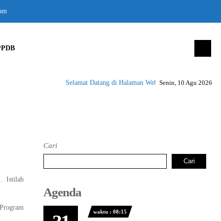
om
PPDB
Selamat Datang di Halaman Website SMK Negeri 1 Peus
Senin, 10 Agu 2026
Cari
Cari
 Istilah
Agenda
 Program
waktu : 08:15