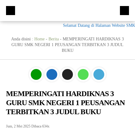
Selamat Datang di Halaman Website SMK Ne
Beranda
Kompetensi Keahlian
Anda disini :
Home
-
Berita
-
MEMPERINGATI HARDIKNAS 3
GURU SMK NEGERI 1 PEUSANGAN TERBITKAN 3 JUDUL
Fasilitas
Multimedia (MM)
BUKU
Ekskul
Tata Busana (TB)
Galeri
Bisnis Daring dan Pemasaran (BDB)
Prestasi
Materi + Tugas
Akuntansi Dan Keuangan Lembaga (AKL)
Galeri
MEMPERINGATI HARDIKNAS 3
Humas
Otomatisasi dan Tata Kelola Perkantoran (OTKP)
Video
Kumpulan Soal
GURU SMK NEGERI 1 PEUSANGAN
E-Rapor
OTKP
BKK
TERBITKAN 3 JUDUL BUKU
PPDB
Multimedia
LSP
Jum, 2 Mei 2025
Dibaca 634x
Akuntansi
Materi TPAV