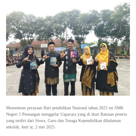
Tata Busana
Materi Komputer dan Jaringan Dasar
Bisnis Daring dan Pemasaran
Materi Pemograman Dasar
Sistem Komputer
Dasar Desain Grafis
Desain Media Interaktif
Momentum perayaan Hari pendidikan Nasional tahun 2025 ini SMK
Negeri 1 Peusangan menggelar Uapacara yang di ikuti Ratusan peserta
yang terdiri dari Siswa, Guru dan Tenaga Kependidikan dihalaman
sekolah, Jum’at, 2 mei 2025.