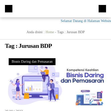
Selamat Datang di Halaman Websit
Beranda
Kompetensi Keahlian
Anda disini :
Home
- Tags :
Jurusan BDP
Fasilitas
Multimedia (MM)
Tag : Jurusan BDP
Ekskul
Tata Busana (TB)
Galeri
Bisnis Daring dan Pemasaran (BDB)
Prestasi
Bisnis Daring dan Pemasaran
Materi + Tugas
Akuntansi Dan Keuangan Lembaga (AKL)
Galeri
Humas
Otomatisasi dan Tata Kelola Perkantoran (OTKP)
Video
Kumpulan Soal
E-Rapor
OTKP
BKK
PPDB
Multimedia
LSP
Akuntansi
Materi TPAV