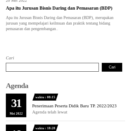
20 Mei 2022
Tata Busana
Materi Komputer dan Jaringan Dasar
Apa itu Jurusan Bisnis Daring dan Pemasaran (BDP)
Bisnis Daring dan Pemasaran
Materi Pemograman Dasar
Apa itu Jurusan Bisnis Daring dan Pemasaran (BDP), merupakan
jurusan yang mempelajari keilmuan dan praktik tentang bidang
Sistem Komputer
pemasaran dan pengembangan..
Dasar Desain Grafis
Desain Media Interaktif
Cari
Cari
Agenda
waktu : 08:15
31
Penerimaan Peserta Didik Baru TP. 2022/2023
Agenda telah lewat
Mei 2022
waktu : 18:28