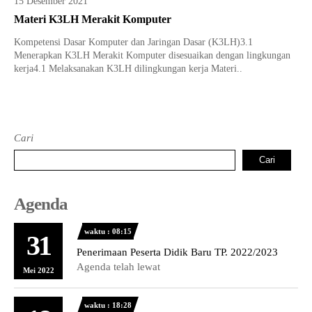
15 Desember 2021
Tata Busana
Materi Komputer dan Jaringan Dasar
Materi K3LH Merakit Komputer
Bisnis Daring dan Pemasaran
Materi Pemograman Dasar
Kompetensi Dasar Komputer dan Jaringan Dasar (K3LH)3.1
Menerapkan K3LH Merakit Komputer disesuaikan dengan lingkungan
Sistem Komputer
kerja4.1 Melaksanakan K3LH dilingkungan kerja Materi..
Dasar Desain Grafis
Desain Media Interaktif
Cari
Cari
Agenda
waktu : 08:15
31
Penerimaan Peserta Didik Baru TP. 2022/2023
Agenda telah lewat
Mei 2022
waktu : 18:28