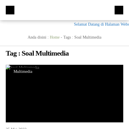
Selamat Datang di Halaman Websi
Beranda
Kompetensi Keahlian
Anda disini :
Home
- Tags :
Soal Multimedia
Fasilitas
Tag : Soal Multimedia
Ekskul
Galeri
Multimedia
Materi + Tugas
Humas
E-Rapor
PPDB