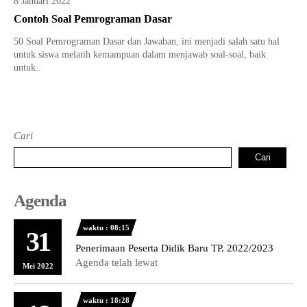
8 Januari 2022
Tata Busana
Materi Komputer dan Jaringan Dasar
Contoh Soal Pemrograman Dasar
Bisnis Daring dan Pemasaran
Materi Pemograman Dasar
50 Soal Pemrograman Dasar dan Jawaban, ini menjadi salah satu hal
untuk siswa melatih kemampuan dalam menjawab soal-soal, baik
Sistem Komputer
untuk..
Dasar Desain Grafis
Desain Media Interaktif
Cari
Cari
Agenda
waktu : 08:15
31
Penerimaan Peserta Didik Baru TP. 2022/2023
Agenda telah lewat
Mei 2022
waktu : 18:28