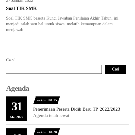
27 Januari 2022
Tata Busana
Materi Komputer dan Jaringan Dasar
Soal TIK SMK
Bisnis Daring dan Pemasaran
Materi Pemograman Dasar
Soal TIK SMK beserta Kunci Jawaban Penilaian Akhir Tahun, ini
menjadi salah satu hal untuk siswa melatih kemampuan dalam
Sistem Komputer
menjawab..
Dasar Desain Grafis
Desain Media Interaktif
Cari
Cari
Agenda
waktu : 08:15
31
Penerimaan Peserta Didik Baru TP. 2022/2023
Agenda telah lewat
Mei 2022
waktu : 18:28