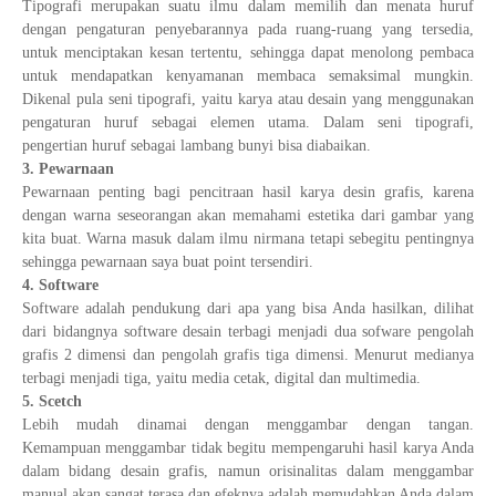
Tipografi merupakan suatu ilmu dalam memilih dan menata huruf
dengan pengaturan penyebarannya pada ruang-ruang yang tersedia,
untuk menciptakan kesan tertentu, sehingga dapat menolong pembaca
untuk mendapatkan kenyamanan membaca semaksimal mungkin.
Dikenal pula seni tipografi, yaitu karya atau desain yang menggunakan
pengaturan huruf sebagai elemen utama. Dalam seni tipografi,
pengertian huruf sebagai lambang bunyi bisa diabaikan.
3. Pewarnaan
Pewarnaan penting bagi pencitraan hasil karya desin grafis, karena
dengan warna seseorangan akan memahami estetika dari gambar yang
kita buat. Warna masuk dalam ilmu nirmana tetapi sebegitu pentingnya
sehingga pewarnaan saya buat point tersendiri.
4. Software
Software adalah pendukung dari apa yang bisa Anda hasilkan, dilihat
dari bidangnya software desain terbagi menjadi dua sofware pengolah
grafis 2 dimensi dan pengolah grafis tiga dimensi. Menurut medianya
terbagi menjadi tiga, yaitu media cetak, digital dan multimedia.
5. Scetch
Lebih mudah dinamai dengan menggambar dengan tangan.
Kemampuan menggambar tidak begitu mempengaruhi hasil karya Anda
dalam bidang desain grafis, namun orisinalitas dalam menggambar
manual akan sangat terasa dan efeknya adalah memudahkan Anda dalam