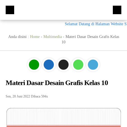
Selamat Datang di Halaman Website SMK 
Beranda
Kompetensi Keahlian
Anda disini :
Home
-
Multimedia
-
Materi Dasar Desain Grafis Kelas
10
Fasilitas
Multimedia (MM)
Ekskul
Tata Busana (TB)
Galeri
Bisnis Daring dan Pemasaran (BDB)
Prestasi
Materi + Tugas
Akuntansi Dan Keuangan Lembaga (AKL)
Galeri
Materi Dasar Desain Grafis Kelas 10
Humas
Otomatisasi dan Tata Kelola Perkantoran (OTKP)
Video
Kumpulan Soal
Sen, 20 Juni 2022
Dibaca 594x
E-Rapor
OTKP
BKK
PPDB
Multimedia
LSP
Akuntansi
Materi TPAV