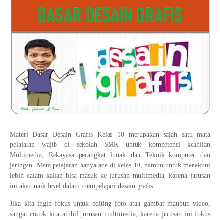
Tata Busana
Materi Komputer dan Jaringan Dasar
Bisnis Daring dan Pemasaran
Materi Pemograman Dasar
Sistem Komputer
Dasar Desain Grafis
Desain Media Interaktif
Materi Dasar Desain Grafis Kelas 10 merupakan salah satu mata
pelajaran wajib di sekolah SMK untuk kompetensi keahlian
Multimedia, Rekayasa perangkat lunak dan Teknik komputer dan
jaringan. Mata pelajaran hanya ada di kelas 10, namun untuk menekuni
lebih dalam kalian bisa masuk ke jurusan multimedia, karena jurusan
ini akan naik level dalam mempelajari desain grafis.
Jika kita ingin fokus untuk editing foto atau gambar maupun video,
sangat cocok kita ambil jurusan multimedia, karena jurusan ini fokus