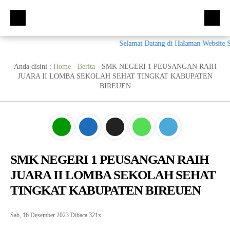
Selamat Datang di Halaman Website S
Beranda
Kompetensi Keahlian
Anda disini :
Home
-
Berita
-
SMK NEGERI 1 PEUSANGAN RAIH
JUARA II LOMBA SEKOLAH SEHAT TINGKAT KABUPATEN
Fasilitas
BIREUEN
Ekskul
Galeri
Materi + Tugas
SMK NEGERI 1 PEUSANGAN RAIH
Humas
JUARA II LOMBA SEKOLAH SEHAT
E-Rapor
TINGKAT KABUPATEN BIREUEN
PPDB
Sab, 16 Desember 2023
Dibaca 321x