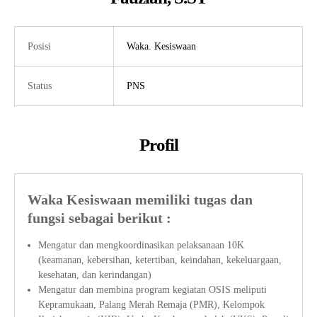
Tata Busana
Materi Komputer dan Jaringan Dasar
Bisnis Daring dan Pemasaran
Materi Pemograman Dasar
Posisi
Waka. Kesiswaan
Sistem Komputer
Status
PNS
Dasar Desain Grafis
Desain Media Interaktif
Profil
Waka Kesiswaan memiliki tugas dan
fungsi sebagai berikut :
Mengatur dan mengkoordinasikan pelaksanaan 10K
(keamanan, kebersihan, ketertiban, keindahan, kekeluargaan,
kesehatan, dan kerindangan)
Mengatur dan membina program kegiatan OSIS meliputi
Kepramukaan, Palang Merah Remaja (PMR), Kelompok