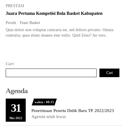
PRESTASI
Tata Busana
Materi Komputer dan Jaringan Dasar
Juara Pertama Kompetisi Bola Basket Kabupaten
Bisnis Daring dan Pemasaran
Materi Pemograman Dasar
Peraih : Team Basket
Sistem Komputer
Quia dolori non voluptas contraria est, sed doloris privatio. Omnia
contraria, quos etiam insanos esse vultis. Quid Zeno? An vero..
Dasar Desain Grafis
Desain Media Interaktif
Cari
Cari
Agenda
waktu : 08:15
31
Penerimaan Peserta Didik Baru TP. 2022/2023
Agenda telah lewat
Mei 2022