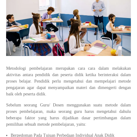
Tata Busana
Materi Komputer dan Jaringan Dasar
Bisnis Daring dan Pemasaran
Materi Pemograman Dasar
Sistem Komputer
Dasar Desain Grafis
Desain Media Interaktif
Metodologi pembelajaran merupakan cara cara dalam melakukan
aktivitas antara pendidik dan peserta didik ketika berinteraksi dalam
proses belajar. Pendidik perlu mengetahui dan mempelajari metode
pengajaran agar dapat menyampaikan materi dan dimengerti dengan
baik oleh peserta didik.
Sebelum seorang Guru/ Dosen menggunakan suatu metode dalam
proses pembelajaran, maka seorang guru harus mengetahui dahulu
beberapa faktor yang harus dijadikan dasar pertimbangan dalam
pemilihan sebuah metode pembelajaran, yaitu:
Berpedoman Pada Tujuan Perbedaan Individual Anak Didik