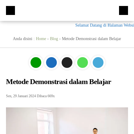
Selamat Datang di Halaman Website
Beranda
Kompetensi Keahlian
Anda disini :
Home
-
Blog
-
Metode Demonstrasi dalam Belajar
Fasilitas
Multimedia (MM)
Ekskul
Tata Busana (TB)
Galeri
Bisnis Daring dan Pemasaran (BDB)
Prestasi
Metode Demonstrasi dalam Belajar
Materi + Tugas
Akuntansi Dan Keuangan Lembaga (AKL)
Galeri
Humas
Otomatisasi dan Tata Kelola Perkantoran (OTKP)
Video
Kumpulan Soal
Sen, 29 Januari 2024
Dibaca 669x
E-Rapor
OTKP
BKK
PPDB
Multimedia
LSP
Akuntansi
Materi TPAV