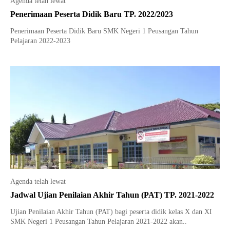
Agenda telah lewat
Tata Busana
Materi Komputer dan Jaringan Dasar
Penerimaan Peserta Didik Baru TP. 2022/2023
Bisnis Daring dan Pemasaran
Materi Pemograman Dasar
Penerimaan Peserta Didik Baru SMK Negeri 1 Peusangan Tahun
Pelajaran 2022-2023
Sistem Komputer
Dasar Desain Grafis
Desain Media Interaktif
Agenda telah lewat
Jadwal Ujian Penilaian Akhir Tahun (PAT) TP. 2021-2022
Ujian Penilaian Akhir Tahun (PAT) bagi peserta didik kelas X dan XI
SMK Negeri 1 Peusangan Tahun Pelajaran 2021-2022 akan..