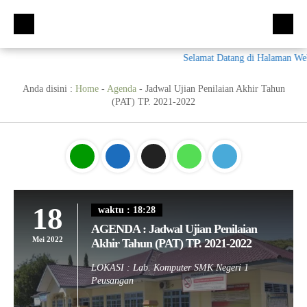
Selamat Datang di Halaman Web
Beranda
Kompetensi Keahlian
Anda disini :
Home
-
Agenda
-
Jadwal Ujian Penilaian Akhir Tahun
(PAT) TP. 2021-2022
Fasilitas
Multimedia (MM)
Ekskul
Tata Busana (TB)
Galeri
Bisnis Daring dan Pemasaran (BDB)
Prestasi
Materi + Tugas
Akuntansi Dan Keuangan Lembaga (AKL)
Galeri
18
waktu : 18:28
Humas
Otomatisasi dan Tata Kelola Perkantoran (OTKP)
Video
Kumpulan Soal
AGENDA : Jadwal Ujian Penilaian
Mei 2022
Akhir Tahun (PAT) TP. 2021-2022
E-Rapor
OTKP
BKK
LOKASI : Lab. Komputer SMK Negeri 1
PPDB
Multimedia
LSP
Peusangan
Akuntansi
Materi TPAV