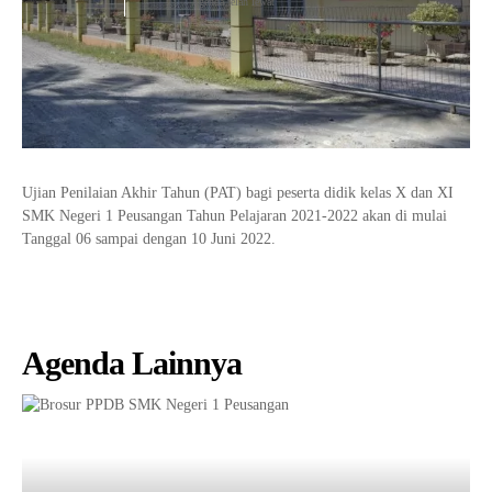
Agenda telah lewat
Tata Busana
Materi Komputer dan Jaringan Dasar
Bisnis Daring dan Pemasaran
Materi Pemograman Dasar
Sistem Komputer
Dasar Desain Grafis
Desain Media Interaktif
Ujian Penilaian Akhir Tahun (PAT) bagi peserta didik kelas X dan XI
SMK Negeri 1 Peusangan Tahun Pelajaran 2021-2022 akan di mulai
Tanggal 06 sampai dengan 10 Juni 2022.
Agenda Lainnya