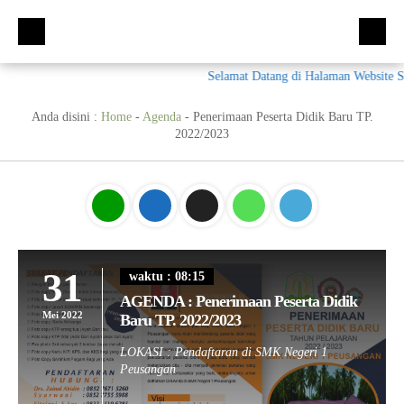
Selamat Datang di Halaman Website S
Beranda
Kompetensi Keahlian
Anda disini :
Home
-
Agenda
-
Penerimaan Peserta Didik Baru TP.
2022/2023
Fasilitas
Multimedia (MM)
Ekskul
Tata Busana (TB)
Galeri
Bisnis Daring dan Pemasaran (BDB)
Prestasi
Materi + Tugas
Akuntansi Dan Keuangan Lembaga (AKL)
Galeri
31
waktu : 08:15
Humas
Otomatisasi dan Tata Kelola Perkantoran (OTKP)
Video
Kumpulan Soal
AGENDA : Penerimaan Peserta Didik
Mei 2022
Baru TP. 2022/2023
E-Rapor
OTKP
BKK
LOKASI : Pendaftaran di SMK Negeri 1
PPDB
Multimedia
LSP
Peusangan
Akuntansi
Materi TPAV