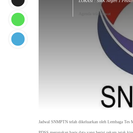
LOKASI : SMK Negeri 1 Peusa
Agenda telah lewat
Jadwal SNMPTN telah dikeluarkan oleh Lembaga Tes M
PDSS merupakan basis data yang berisi rekam jejak kiner