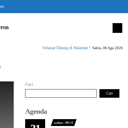
om
PPDB
Selamat Datang di Halaman Website SMK Negeri 1 Pe
Sabtu, 08 Agu 2026
2
Cari
Cari
Agenda
waktu : 08:15