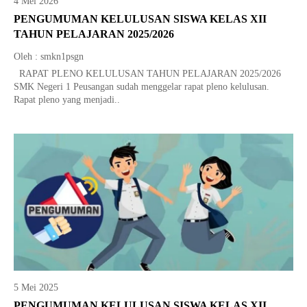
4 Mei 2026
Tata Busana
Materi Komputer dan Jaringan Dasar
PENGUMUMAN KELULUSAN SISWA KELAS XII
TAHUN PELAJARAN 2025/2026
Bisnis Daring dan Pemasaran
Materi Pemograman Dasar
Oleh : smkn1psgn
Sistem Komputer
RAPAT PLENO KELULUSAN TAHUN PELAJARAN 2025/2026
SMK Negeri 1 Peusangan sudah menggelar rapat pleno kelulusan.
Dasar Desain Grafis
Rapat pleno yang menjadi..
Desain Media Interaktif
5 Mei 2025
PENGUMUMAN KELULUSAN SISWA KELAS XII