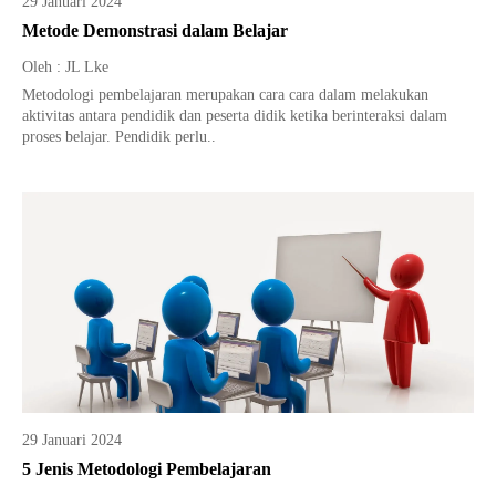
29 Januari 2024
Tata Busana
Materi Komputer dan Jaringan Dasar
Metode Demonstrasi dalam Belajar
Bisnis Daring dan Pemasaran
Materi Pemograman Dasar
Oleh : JL Lke
Metodologi pembelajaran merupakan cara cara dalam melakukan
Sistem Komputer
aktivitas antara pendidik dan peserta didik ketika berinteraksi dalam
proses belajar. Pendidik perlu..
Dasar Desain Grafis
Desain Media Interaktif
29 Januari 2024
5 Jenis Metodologi Pembelajaran