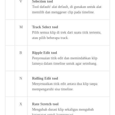
V
Selection tool
Tool dafault/ alat default, di gunakan untuk alat
memilih dan menggeser clip pada timeline.
M
Track Select tool
Pilih semua klip di trek dari suatu titik tertentu,
atau pilih beberapa track.
B
Ripple Edit tool
Penyesuaian titik edit dan memindahkan klip
lainnya dalam timeline untuk agar seimbang.
N
Rolling Edit tool
Menyesuaikan titik edit antara dua klip tanpa
mempengaruhi sisa timeline.
X
Rate Stretch tool
Mengubah durasi klip sekaligus mengubah
kecepatan untuk kompensasi.