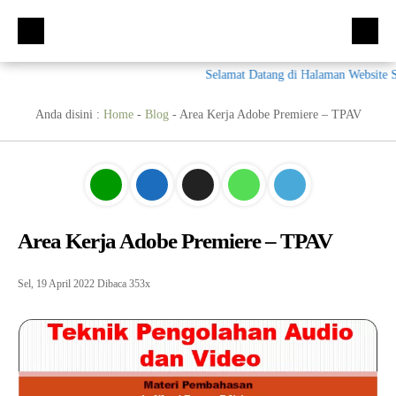
Selamat Datang di Halaman Website SMK
Beranda
Kompetensi Keahlian
Anda disini :
Home
-
Blog
-
Area Kerja Adobe Premiere – TPAV
Fasilitas
Multimedia (MM)
Ekskul
Tata Busana (TB)
Galeri
Bisnis Daring dan Pemasaran (BDB)
Prestasi
Area Kerja Adobe Premiere – TPAV
Materi + Tugas
Akuntansi Dan Keuangan Lembaga (AKL)
Galeri
Humas
Otomatisasi dan Tata Kelola Perkantoran (OTKP)
Video
Kumpulan Soal
Sel, 19 April 2022
Dibaca 353x
E-Rapor
OTKP
BKK
PPDB
Multimedia
LSP
Akuntansi
Materi TPAV