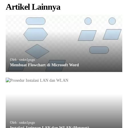
Artikel Lainnya
Oleh : smkn1psgn
Membuat Flowchart di Microsoft Word
Oleh : smkn1psgn
Instalasi Jaringan LAN dan WLAN (Hotspot)