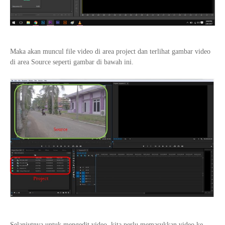
Maka akan muncul file video di area project dan terlihat gambar video
di area Source seperti gambar di bawah ini.
Selanjutnya untuk mengedit video, kita perlu memasukkan video ke