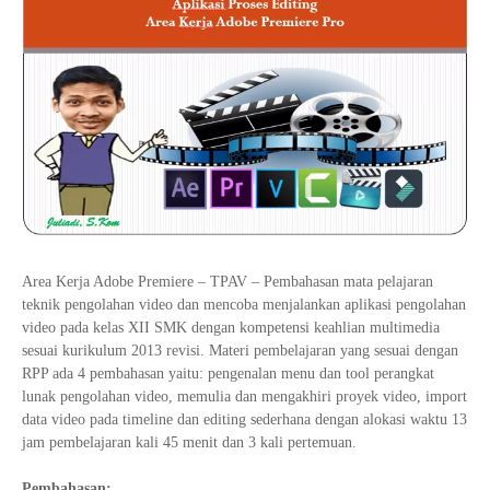
Tata Busana
Materi Komputer dan Jaringan Dasar
Bisnis Daring dan Pemasaran
Materi Pemograman Dasar
Sistem Komputer
Dasar Desain Grafis
Desain Media Interaktif
Area Kerja Adobe Premiere – TPAV – Pembahasan mata pelajaran
teknik pengolahan video dan mencoba menjalankan aplikasi pengolahan
video pada kelas XII SMK dengan kompetensi keahlian multimedia
sesuai kurikulum 2013 revisi. Materi pembelajaran yang sesuai dengan
RPP ada 4 pembahasan yaitu: pengenalan menu dan tool perangkat
lunak pengolahan video, memulia dan mengakhiri proyek video, import
data video pada timeline dan editing sederhana dengan alokasi waktu 13
jam pembelajaran kali 45 menit dan 3 kali pertemuan.
Pembahasan: