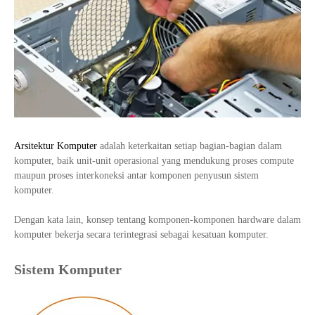
Tata Busana
Materi Komputer dan Jaringan Dasar
Bisnis Daring dan Pemasaran
Materi Pemograman Dasar
Sistem Komputer
Dasar Desain Grafis
Desain Media Interaktif
Arsitektur Komputer
adalah keterkaitan setiap bagian-bagian dalam
komputer, baik unit-unit operasional yang mendukung proses compute
maupun proses interkoneksi antar komponen penyusun sistem
komputer.
Dengan kata lain, konsep tentang komponen-komponen hardware dalam
komputer bekerja secara terintegrasi sebagai kesatuan komputer.
Sistem Komputer