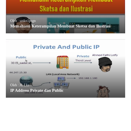
Oleh : smkn1psgn
Memahami Keterampilan Membuat Sketsa dan Ilustrasi
Oleh : JL Lke
IP Address Private dan Public