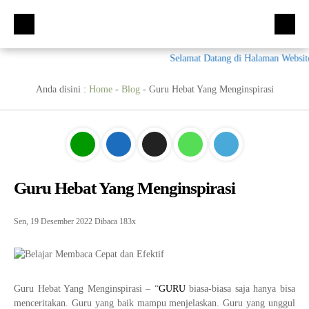
Selamat Datang di Halaman Website
Beranda
Kompetensi Keahlian
Anda disini :
Home
-
Blog
-
Guru Hebat Yang Menginspirasi
Fasilitas
Multimedia (MM)
Ekskul
Tata Busana (TB)
Galeri
Bisnis Daring dan Pemasaran (BDB)
Prestasi
Guru Hebat Yang Menginspirasi
Materi + Tugas
Akuntansi Dan Keuangan Lembaga (AKL)
Galeri
Humas
Otomatisasi dan Tata Kelola Perkantoran (OTKP)
Video
Kumpulan Soal
Sen, 19 Desember 2022
Dibaca 183x
E-Rapor
OTKP
BKK
PPDB
Multimedia
LSP
Guru Hebat Yang Menginspirasi – “
GURU
biasa-biasa saja hanya bisa
Akuntansi
Materi TPAV
menceritakan. Guru yang baik mampu menjelaskan. Guru yang unggul