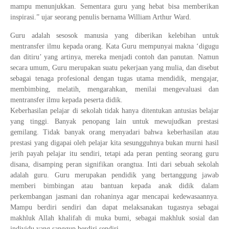
mampu menunjukkan. Sementara guru yang hebat bisa memberikan
Tata Busana
Materi Komputer dan Jaringan Dasar
inspirasi.” ujar seorang penulis bernama William Arthur Ward.
Bisnis Daring dan Pemasaran
Materi Pemograman Dasar
Guru adalah sesosok manusia yang diberikan kelebihan untuk
mentransfer ilmu kepada orang. Kata Guru mempunyai makna ‘digugu
Sistem Komputer
dan ditiru’ yang artinya, mereka menjadi contoh dan panutan. Namun
secara umum, Guru merupakan suatu pekerjaan yang mulia, dan disebut
Dasar Desain Grafis
sebagai tenaga profesional dengan tugas utama mendidik, mengajar,
Desain Media Interaktif
membimbing, melatih, mengarahkan, menilai mengevaluasi dan
mentransfer ilmu kepada peserta didik.
Keberhasilan pelajar di sekolah tidak hanya ditentukan antusias belajar
yang tinggi. Banyak penopang lain untuk mewujudkan prestasi
gemilang. Tidak banyak orang menyadari bahwa keberhasilan atau
prestasi yang digapai oleh pelajar kita sesungguhnya bukan murni hasil
jerih payah pelajar itu sendiri, tetapi ada peran penting seorang guru
disana, disamping peran signifikan orangtua. Inti dari sebuah sekolah
adalah guru. Guru merupakan pendidik yang bertanggung jawab
memberi bimbingan atau bantuan kepada anak didik dalam
perkembangan jasmani dan rohaninya agar mencapai kedewasaannya.
Mampu berdiri sendiri dan dapat melaksanakan tugasnya sebagai
makhluk Allah khalifah di muka bumi, sebagai makhluk sosial dan
individu yang sanggup berdiri sendiri.