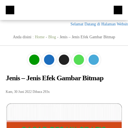
Selamat Datang di Halaman Website 
Beranda
Kompetensi Keahlian
Anda disini :
Home
-
Blog
-
Jenis – Jenis Efek Gambar Bitmap
Fasilitas
Multimedia (MM)
Ekskul
Tata Busana (TB)
Galeri
Bisnis Daring dan Pemasaran (BDB)
Prestasi
Jenis – Jenis Efek Gambar Bitmap
Materi + Tugas
Akuntansi Dan Keuangan Lembaga (AKL)
Galeri
Humas
Otomatisasi dan Tata Kelola Perkantoran (OTKP)
Video
Kumpulan Soal
Kam, 30 Juni 2022
Dibaca 293x
E-Rapor
OTKP
BKK
PPDB
Multimedia
LSP
Akuntansi
Materi TPAV