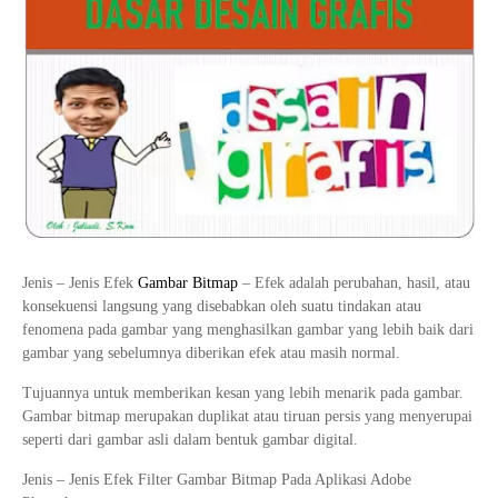
Tata Busana
Materi Komputer dan Jaringan Dasar
Bisnis Daring dan Pemasaran
Materi Pemograman Dasar
Sistem Komputer
Dasar Desain Grafis
Desain Media Interaktif
Jenis – Jenis Efek
Gambar Bitmap
– Efek adalah perubahan, hasil, atau
konsekuensi langsung yang disebabkan oleh suatu tindakan atau
fenomena pada gambar yang menghasilkan gambar yang lebih baik dari
gambar yang sebelumnya diberikan efek atau masih normal.
Tujuannya untuk memberikan kesan yang lebih menarik pada gambar.
Gambar bitmap merupakan duplikat atau tiruan persis yang menyerupai
seperti dari gambar asli dalam bentuk gambar digital.
Jenis – Jenis Efek Filter Gambar Bitmap Pada Aplikasi Adobe