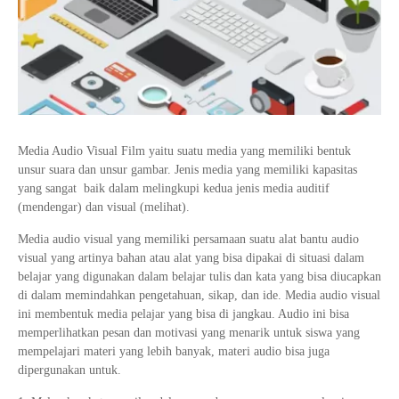
Tata Busana
Materi Komputer dan Jaringan Dasar
Bisnis Daring dan Pemasaran
Materi Pemograman Dasar
Sistem Komputer
Dasar Desain Grafis
Media Audio Visual Film yaitu suatu media yang memiliki bentuk
Desain Media Interaktif
unsur suara dan unsur gambar. Jenis media yang memiliki kapasitas
yang sangat baik dalam melingkupi kedua jenis media auditif
(mendengar) dan visual (melihat).
Media audio visual yang memiliki persamaan suatu alat bantu audio
visual yang artinya bahan atau alat yang bisa dipakai di situasi dalam
belajar yang digunakan dalam belajar tulis dan kata yang bisa diucapkan
di dalam memindahkan pengetahuan, sikap, dan ide. Media audio visual
ini membentuk media pelajar yang bisa di jangkau. Audio ini bisa
memperlihatkan pesan dan motivasi yang menarik untuk siswa yang
mempelajari materi yang lebih banyak, materi audio bisa juga
dipergunakan untuk.