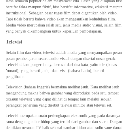
lama semakin populer dalam masyarakat kita. Pesan yang disajikan bisa
bersifat fakta maupun fiktif, bisa bersifat informative, edukatif maupun
instruksional. Sebagian besar tugas film dapat digantikan oleh video.
Tapi tidak berarti bahwa video akan menggantikan kedudukan film.
Media video merupakan salah satu jenis media audio visual, selain film
yang banyak dikembangkan untuk keperluan pembelajaran.
Televisi
Selain film dan video, televisi adalah media yang menyampaikan pesan-
pesan pembelajaran secara audio-visual dengan disertai unsur gerak.
Televisi dalam pengertiannya berasal dari dua kata, yaitu tele (bahasa
Yunani), yang berarti jauh, dan visi (bahasa Latin), berarti
penglihatan.
Television (bahasa Inggris) bermakna melihat jauh. Kata melihat jauh
mengandung makna bahwa gambar yang diproduksi pada satu tempat
(stasiun televisi) yang dapat dilihat di tempat lain melalui sebuah
perangkat penerima yang disebut televisi minitor atau televisi set.
Televisi merupakan suatu perlengkapan elektronik yang pada dasarnya
sama dengan gambar hidup yang terdiri dari gambar dan suara. Dengan
demikian peranan TV baik sebagai gambar hidup atau radio yang dapat