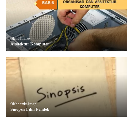
Oleh : JL Lke
Arsitektur Komputer
Oleh : smkn1psgn
Sinopsis Film Pendek