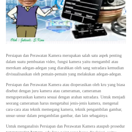
Tata Busana
Materi Komputer dan Jaringan Dasar
Bisnis Daring dan Pemasaran
Materi Pemograman Dasar
Sistem Komputer
Dasar Desain Grafis
Desain Media Interaktif
Persiapan dan Perawatan Kamera merupakan salah satu aspek penting
dalam suatu pembuatan video, fungsi kamera yaitu mengambil atau
merekam adegan-adegan yang diarahkan oleh sang sutradara kemudian
divisualisasikan oleh pemain-pemain yang melakukan adegan-adegan.
Persiapan dan Perawatan Kamera atau dioperasikan oleh kru yang biasa
disebut dengan juru kamera atau cameraman, cameraman
mengoperasikan kamera sesuai dengan arahan sutradara. Untuk menjadi
seorang cameraman harus mengetahui jenis-jenis kamera, mengenal
cara-cara atau teknik memegang kamera, teknik pengambilan gambar,
unsur-unsur dalam pengambilan gambar, dan lain sebagainya.
Untuk menganalisis Persiapan dan Perawatan Kamera ataupub prosedur