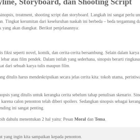
yline, Storyboard, dan Shooting Script
opsis, treatment, shooting script dan storyboard. Langkah ini sangat perlu u
. Tingkat kerumitan dari keseluruhan naskah ini berbeda – beda tergantung da
 yang akan diangkat. Berikut penjelasannya:
 fiksi seperti novel, komik, dan cerita-cerita bersambung. Selain dalam karya 
lebar atau film pendek. Dalam istilah yang sederhana, sinopsis berarti ringkasa
t dari sebuah karya tulis maupun film.
g ditulis harus mendeskripsikan secara jelas cerita kita: tokoh utama, peristiw
psis yang ditulis untuk kerangka cerita sebelum tahap penulisan skenario. Sin
 karena calon penonton telah diberi spoilers. Sedangkan sinopsis sebagai keran
nding ini sangat penting.
ebih dahulu menentukan 2 hal yaitu: Pesan
Moral
dan
Tema
.
at yang ingin kita sampaikan kepada penonton.