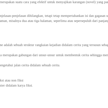
 merupakan suatu cara yang efektif untuk menyajikan karangan (novel) yang pa
penjelasan-penjelasan dihilangkan, tetapi tetap mempertahankan isi dan gagasan
laman, misalnya dua atau tiga halaman, seperlima atau sepersepuluh dari panjan
ne adalah sebuah struktur rangkaian kejadian didalam cerita yang tersusun seba
rita merupakan gabungan dari unsur-unsur untuk membentuk cerita sehingga men
getahui jalan cerita didalam sebuah cerita.
ksi atau non fiksi
kter didalam karya fiksi.