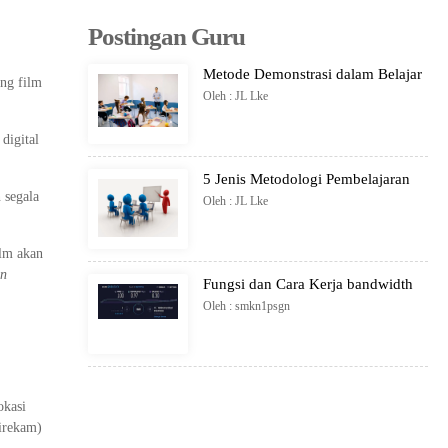
Postingan Guru
Metode Demonstrasi dalam Belajar
ng film
Oleh : JL Lke
digital
5 Jenis Metodologi Pembelajaran
 segala
Oleh : JL Lke
ilm akan
an
Fungsi dan Cara Kerja bandwidth
Oleh : smkn1psgn
okasi
direkam)