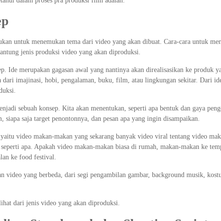
ahui dalam proses pra produksi film adalah:
ep
ukan untuk menemukan tema dari video yang akan dibuat. Cara-cara untuk men
gantung jenis produksi video yang akan diproduksi.
p. Ide merupakan gagasan awal yang nantinya akan direalisasikan ke produk y
 dari imajinasi, hobi, pengalaman, buku, film, atau lingkungan sekitar. Dari ide
duksi.
jadi sebuah konsep. Kita akan menentukan, seperti apa bentuk dan gaya pen
 siapa saja target penontonnya, dan pesan apa yang ingin disampaikan.
yaitu video makan-makan yang sekarang banyak video viral tentang video mak
g seperti apa. Apakah video makan-makan biasa di rumah, makan-makan ke tem
lan ke food festival.
kan video yang berbeda, dari segi pengambilan gambar, background musik, kost
ihat dari jenis video yang akan diproduksi.