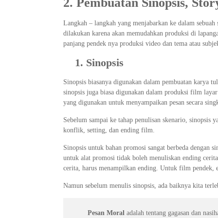
2. Pembuatan Sinopsis, Stor
Langkah – langkah yang menjabarkan ke dalam sebuah sin
dilakukan karena akan memudahkan produksi di lapangan
panjang pendek nya produksi video dan tema atau subjek
1.
Sinopsis
Sinopsis biasanya digunakan dalam pembuatan karya tulis
sinopsis juga biasa digunakan dalam produksi film layar 
yang digunakan untuk menyampaikan pesan secara singka
Sebelum sampai ke tahap penulisan skenario, sinopsis yan
konflik, setting, dan ending film.
Sinopsis untuk bahan promosi sangat berbeda dengan sino
untuk alat promosi tidak boleh menuliskan ending cerita
cerita, harus menampilkan ending. Untuk film pendek, e
Namun sebelum menulis sinopsis, ada baiknya kita terl
Pesan Moral
adalah tentang gagasan dan nasih