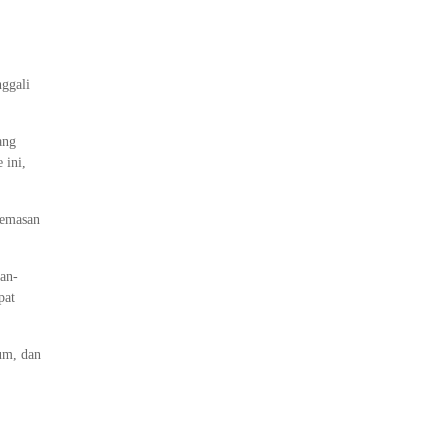
ggali
ang
 ini,
gemasan
an-
pat
um, dan