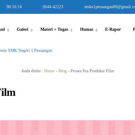
08
:
16
:
15
0644-42223
smkn1peusangan89@gmail.c
kul
Galeri
Materi + Tugas
Humas
E-Rapor
e SMK Negeri 1 Peusangan
Anda disini :
Home
-
Blog
-
Proses Pra Produksi Film
Film