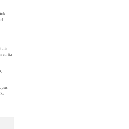
ntuk
ri
tulis
n cerita
a,
opsis
gka