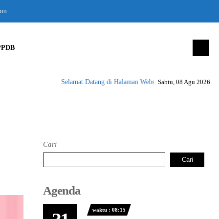
om
PPDB
Selamat Datang di Halaman Website SMK Negeri 1 Peusang
Sabtu, 08 Agu 2026
Cari
Cari
Agenda
waktu : 08:15