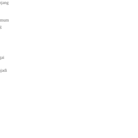
njang
 umum
g
gai
jadi