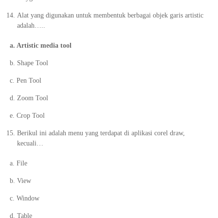
Alat yang digunakan untuk membentuk berbagai objek garis artistic
adalah…..
a. Artistic media tool
b. Shape Tool
c. Pen Tool
d. Zoom Tool
e. Crop Tool
Berikul ini adalah menu yang terdapat di aplikasi corel draw,
kecuali…
a. File
b. View
c. Window
d. Table