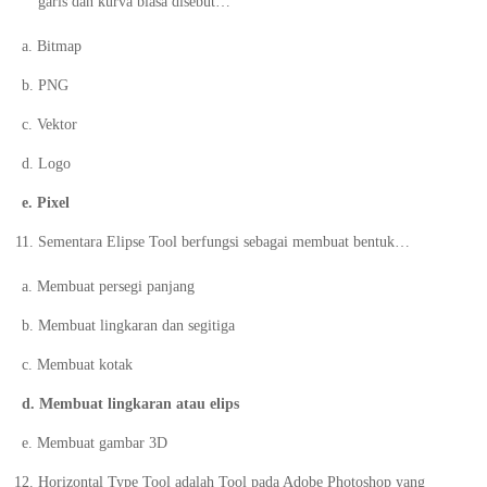
garis dan kurva biasa disebut…
a. Bitmap
b. PNG
c. Vektor
d. Logo
e. Pixel
Sementara Elipse Tool berfungsi sebagai membuat bentuk…
a. Membuat persegi panjang
b. Membuat lingkaran dan segitiga
c. Membuat kotak
d. Membuat lingkaran atau elips
e. Membuat gambar 3D
Horizontal Type Tool adalah Tool pada Adobe Photoshop yang