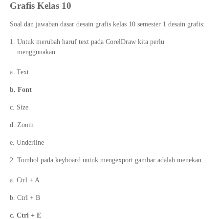
Grafis Kelas 10
Soal dan jawaban dasar desain grafis kelas 10 semester 1 desain grafis:
Untuk merubah haruf text pada CorelDraw kita perlu
menggunakan…
a. Text
b. Font
c. Size
d. Zoom
e. Underline
Tombol pada keyboard untuk mengexport gambar adalah menekan…
a. Ctrl + A
b. Ctrl + B
c. Ctrl + E