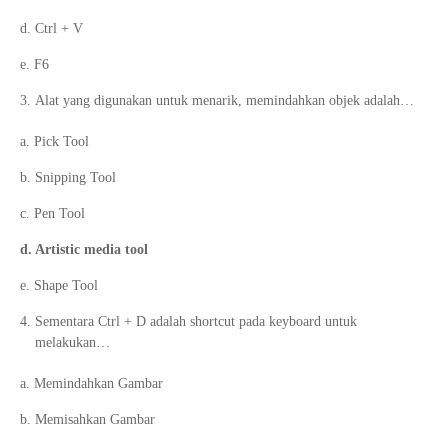
d. Ctrl + V
e. F6
Alat yang digunakan untuk menarik, memindahkan objek adalah…
a. Pick Tool
b. Snipping Tool
c. Pen Tool
d. Artistic media tool
e. Shape Tool
Sementara Ctrl + D adalah shortcut pada keyboard untuk
melakukan…
a. Memindahkan Gambar
b. Memisahkan Gambar