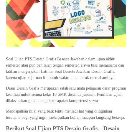
Tata Busana
Materi Komputer dan Jaringan Dasar
Bisnis Daring dan Pemasaran
Materi Pemograman Dasar
Sistem Komputer
Dasar Desain Grafis
Desain Media Interaktif
Soal Ujian PTS Desain Grafis Beserta Jawaban dalam ujian akhir
semester atau pun penilaian tengah semester. siswa bisa memahami dan
latihan mengerjakan Latihan Soal Beserta Jawaban Desain Grafis.
karena ujian kejuruan itu butuh waktu lama untuk memahaminya.
Dasar Desain Grafis merupakan salah satu mata pelajaran dasar program
keahlian untuk semua kelas 10 SMK disemua jurusan. Penilaian Ujian
dilaksanakan guna mengukur capaian kompetensi siswa.
Mendapatkan nilai yang baik tentu menjadi hal yang diinginkan
terutama bagi yang ingin melanjutkan kuliah maupun langsung bekerja.
Berikut Soal Ujian PTS Desain Grafis – Desain