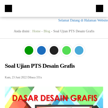
Selamat Datang di Halaman Website S
Beranda
Kompetensi Keahlian
Anda disini :
Home
-
Blog
-
Soal Ujian PTS Desain Grafis
Fasilitas
Multimedia (MM)
Ekskul
Tata Busana (TB)
Galeri
Bisnis Daring dan Pemasaran (BDB)
Prestasi
Soal Ujian PTS Desain Grafis
Materi + Tugas
Akuntansi Dan Keuangan Lembaga (AKL)
Galeri
Humas
Otomatisasi dan Tata Kelola Perkantoran (OTKP)
Video
Kumpulan Soal
Kam, 23 Juni 2022
Dibaca 331x
E-Rapor
OTKP
BKK
PPDB
Multimedia
LSP
Akuntansi
Materi TPAV