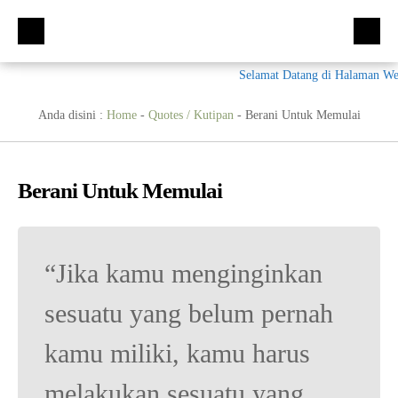
Selamat Datang di Halaman Web
Beranda
Kompetensi Keahlian
Anda disini :
Home
-
Quotes / Kutipan
-
Berani Untuk Memulai
Fasilitas
Multimedia (MM)
Ekskul
Tata Busana (TB)
Berani Untuk Memulai
Galeri
Bisnis Daring dan Pemasaran (BDB)
Prestasi
Materi + Tugas
Akuntansi Dan Keuangan Lembaga (AKL)
Galeri
“Jika kamu menginginkan
Humas
Otomatisasi dan Tata Kelola Perkantoran (OTKP)
Video
Kumpulan Soal
sesuatu yang belum pernah
E-Rapor
OTKP
BKK
kamu miliki, kamu harus
PPDB
Multimedia
LSP
Akuntansi
Materi TPAV
melakukan sesuatu yang