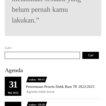
Tata Busana
Materi Komputer dan Jaringan Dasar
belum pernah kamu
Bisnis Daring dan Pemasaran
Materi Pemograman Dasar
lakukan.”
Sistem Komputer
Dasar Desain Grafis
Desain Media Interaktif
Cari
Cari
Agenda
waktu : 08:15
31
Penerimaan Peserta Didik Baru TP. 2022/2023
Agenda telah lewat
Mei 2022
waktu : 18:28