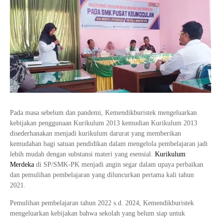
Tata Busana
Materi Komputer dan Jaringan Dasar
Bisnis Daring dan Pemasaran
Materi Pemograman Dasar
Sistem Komputer
Dasar Desain Grafis
Desain Media Interaktif
Pada masa sebelum dan pandemi, Kemendikburistek mengeluarkan
kebijakan penggunaan Kurikulum 2013 kemudian Kurikulum 2013
disederhanakan menjadi kurikulum darurat yang memberikan
kemudahan bagi satuan pendidikan dalam mengelola pembelajaran jadi
lebih mudah dengan substansi materi yang esensial.
Kurikulum
Merdeka
di SP/SMK-PK menjadi angin segar dalam upaya perbaikan
dan pemulihan pembelajaran yang diluncurkan pertama kali tahun
2021.
Pemulihan pembelajaran tahun 2022 s.d. 2024, Kemendikburistek
mengeluarkan kebijakan bahwa sekolah yang belum siap untuk