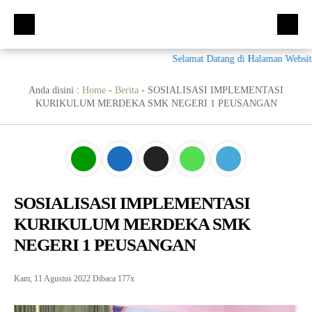
Selamat Datang di Halaman Website 
Beranda
Kompetensi Keahlian
Anda disini :
Home
-
Berita
-
SOSIALISASI IMPLEMENTASI
KURIKULUM MERDEKA SMK NEGERI 1 PEUSANGAN
Fasilitas
Multimedia (MM)
Ekskul
Tata Busana (TB)
Galeri
Bisnis Daring dan Pemasaran (BDB)
Prestasi
Materi + Tugas
Akuntansi Dan Keuangan Lembaga (AKL)
Galeri
SOSIALISASI IMPLEMENTASI
KURIKULUM MERDEKA SMK
Humas
Otomatisasi dan Tata Kelola Perkantoran (OTKP)
Video
Kumpulan Soal
NEGERI 1 PEUSANGAN
E-Rapor
OTKP
BKK
PPDB
Multimedia
LSP
Kam, 11 Agustus 2022
Dibaca 177x
Akuntansi
Materi TPAV