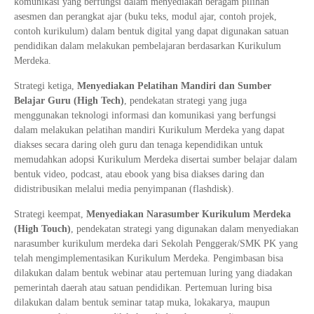
komunikasi yang berfungsi dalam menyediakan beragam pilihan
asesmen dan perangkat ajar (buku teks, modul ajar, contoh projek,
contoh kurikulum) dalam bentuk digital yang dapat digunakan satuan
pendidikan dalam melakukan pembelajaran berdasarkan Kurikulum
Merdeka.
Strategi ketiga,
Menyediakan Pelatihan Mandiri dan Sumber
Belajar Guru (High Tech)
, pendekatan strategi yang juga
menggunakan teknologi informasi dan komunikasi yang berfungsi
dalam melakukan pelatihan mandiri Kurikulum Merdeka yang dapat
diakses secara daring oleh guru dan tenaga kependidikan untuk
memudahkan adopsi Kurikulum Merdeka disertai sumber belajar dalam
bentuk video, podcast, atau ebook yang bisa diakses daring dan
didistribusikan melalui media penyimpanan (flashdisk).
Strategi keempat,
Menyediakan Narasumber Kurikulum Merdeka
(High Touch)
, pendekatan strategi yang digunakan dalam menyediakan
narasumber kurikulum merdeka dari Sekolah Penggerak/SMK PK yang
telah mengimplementasikan Kurikulum Merdeka. Pengimbasan bisa
dilakukan dalam bentuk webinar atau pertemuan luring yang diadakan
pemerintah daerah atau satuan pendidikan. Pertemuan luring bisa
dilakukan dalam bentuk seminar tatap muka, lokakarya, maupun