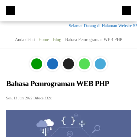
Selamat Datang di Halaman Website SMK N
Beranda
Kompetensi Keahlian
Anda disini :
Home
-
Blog
-
Bahasa Pemrograman WEB PHP
Fasilitas
Multimedia (MM)
Ekskul
Tata Busana (TB)
Galeri
Bisnis Daring dan Pemasaran (BDB)
Prestasi
Bahasa Pemrograman WEB PHP
Materi + Tugas
Akuntansi Dan Keuangan Lembaga (AKL)
Galeri
Humas
Otomatisasi dan Tata Kelola Perkantoran (OTKP)
Video
Kumpulan Soal
Sen, 13 Juni 2022
Dibaca 332x
E-Rapor
OTKP
BKK
PPDB
Multimedia
LSP
Akuntansi
Materi TPAV