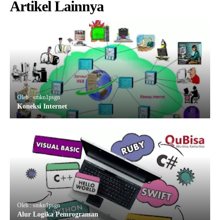
Artikel Lainnya
Oleh : smkn1psgn
Koneksi Internet
Oleh : smkn1psgn
Alur Logika Pemrograman