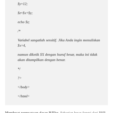
$y=12;
$z=$x+$y;
echo $z;
/*
Variabel sangatlah sensitif. Jika Anda ingin menuliskan
$x=4,
namun diketik $X dengan huruf besar, maka ini tidak
akan ditampilkan dengan benar.
*/
?>
</body>
</html>
Membuat pernyataan dasar If/Else.
Sebagian besar fungsi dari PHP