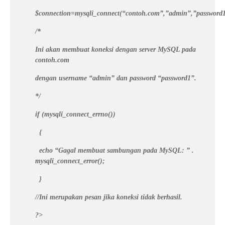
$connection=mysqli_connect(“contoh.com”,”admin”,”password
/*
Ini akan membuat koneksi dengan server MySQL pada
contoh.com
dengan username “admin” dan password “password1”.
*/
if (mysqli_connect_errno())
{
echo “Gagal membuat sambungan pada MySQL: ” .
mysqli_connect_error();
}
//Ini merupakan pesan jika koneksi tidak berhasil.
?>