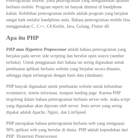
Pemrograman mobile; yaitu pemrograman yang menghasilkan aplikasi
berbasis mobile. Program seperti ini banyak ditemui di handphone
kalian. Kelebihan pemrograman mobile adalah program yang berjalan
sangat baik melalui handphone anda. Bahasa pemrograman mobile bisa
menggunakan C, C++, C#,Kotlin, Java, Golang, Flutter dll
Apa itu PHP
PHP atau Hypertext Preprocessor
adalah bahasa pemrograman yang
berjalan pada server side scripting dan bersifat open source (sumber
terbuka). Untuk penggunaan dari bahasa ini sering digunakan untuk
pembuatan aplikasi berbasis website yang berjalan secara dinamis,
sehingga dapat terintegrasi dengan basis data (database).
PHP banyak digunakan untuk pembuatan website untuk kebutuhan
ecommerce, sistem informasi, maupun landing page. Karena PHP
tergolong dalam bahasa pemrograman berbasis server-side, maka script
yang digunakan akan diproses oleh server. Jenis server yang sering
dipakai adalah Apache, Nginx, dan LiteSpeed.
PHP merupakan bahasa pemrograman berbasis web yang menguasai
90% aplikasi web yang beredar di dunia. PHP adalah kependekan dari
PHP: Hypertext Preprocessor.