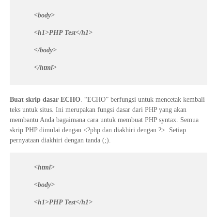
<body>
<h1>PHP Test</h1>
</body>
</html>
Buat skrip dasar ECHO
. “ECHO” berfungsi untuk mencetak kembali
teks untuk situs. Ini merupakan fungsi dasar dari PHP yang akan
membantu Anda bagaimana cara untuk membuat PHP syntax. Semua
skrip PHP dimulai dengan <?php dan diakhiri dengan ?>. Setiap
pernyataan diakhiri dengan tanda (;).
<html>
<body>
<h1>PHP Test</h1>