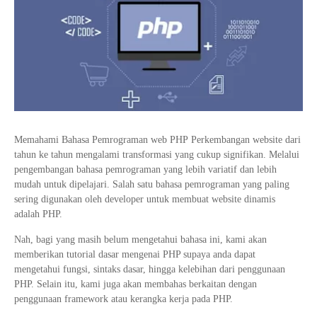
Tata Busana
Materi Komputer dan Jaringan Dasar
Bisnis Daring dan Pemasaran
Materi Pemograman Dasar
Sistem Komputer
Dasar Desain Grafis
Desain Media Interaktif
Memahami Bahasa Pemrograman web PHP Perkembangan website dari
tahun ke tahun mengalami transformasi yang cukup signifikan. Melalui
pengembangan bahasa pemrograman yang lebih variatif dan lebih
mudah untuk dipelajari. Salah satu bahasa pemrograman yang paling
sering digunakan oleh developer untuk membuat website dinamis
adalah PHP.
Nah, bagi yang masih belum mengetahui bahasa ini, kami akan
memberikan tutorial dasar mengenai PHP supaya anda dapat
mengetahui fungsi, sintaks dasar, hingga kelebihan dari penggunaan
PHP. Selain itu, kami juga akan membahas berkaitan dengan
penggunaan framework atau kerangka kerja pada PHP.