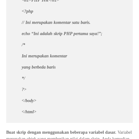
<h1>PHP Test</h1>
<?php
// Ini merupakan komentar satu baris.
echo “Ini adalah skrip PHP pertama saya!”;
/*
Ini merupakan komentar
yang berbeda baris
*/
?>
</body>
</html>
Buat skrip dengan menggunakan beberapa variabel dasar.
Variabel
merupakan objek yang memberikan nilai dalam skrip. Anda kemudian