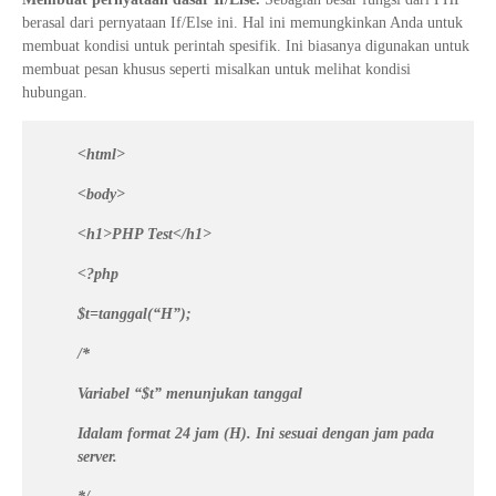
berasal dari pernyataan If/Else ini. Hal ini memungkinkan Anda untuk
membuat kondisi untuk perintah spesifik. Ini biasanya digunakan untuk
membuat pesan khusus seperti misalkan untuk melihat kondisi
hubungan.
<html>
<body>
<h1>PHP Test</h1>
<?php
$t=tanggal(“H”);
/*
Variabel “$t” menunjukan tanggal
Idalam format 24 jam (H). Ini sesuai dengan jam pada
server.