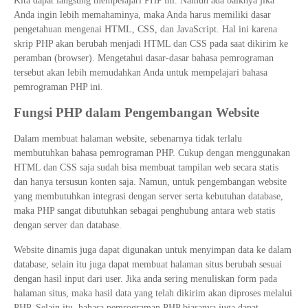
Kita dapat langsung mempelajari PHP ini. Namun ada baiknya jika
Anda ingin lebih memahaminya, maka Anda harus memiliki dasar
pengetahuan mengenai HTML, CSS, dan JavaScript. Hal ini karena
skrip PHP akan berubah menjadi HTML dan CSS pada saat dikirim ke
peramban (browser). Mengetahui dasar-dasar bahasa pemrograman
tersebut akan lebih memudahkan Anda untuk mempelajari bahasa
pemrograman PHP ini.
Fungsi PHP dalam Pengembangan Website
Dalam membuat halaman website, sebenarnya tidak terlalu
membutuhkan bahasa pemrograman PHP. Cukup dengan menggunakan
HTML dan CSS saja sudah bisa membuat tampilan web secara statis
dan hanya tersusun konten saja. Namun, untuk pengembangan website
yang membutuhkan integrasi dengan server serta kebutuhan database,
maka PHP sangat dibutuhkan sebagai penghubung antara web statis
dengan server dan database.
Website dinamis juga dapat digunakan untuk menyimpan data ke dalam
database, selain itu juga dapat membuat halaman situs berubah sesuai
dengan hasil input dari user. Jika anda sering menuliskan form pada
halaman situs, maka hasil data yang telah dikirim akan diproses melalui
PHP. Selain itu, bahasa pemrograman PHP biasanya juga dapat