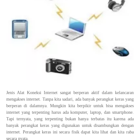
Tata Busana
Materi Komputer dan Jaringan Dasar
Bisnis Daring dan Pemasaran
Materi Pemograman Dasar
Sistem Komputer
Dasar Desain Grafis
Desain Media Interaktif
Jenis Alat Koneksi Internet sangat berperan aktif dalam kelancaran
mengakses internet. Tanpa kita sadari, ada banyak perangkat keras yang
berperan di dalamnya. Mungkin kita berpikir untuk bisa mengakses
internet yang terpenting harus ada komputer, laptop, dan smartphone.
Tapi ternyata, yang terpenting bukan hanya terbatas itu karena ada
banyak perangkat keras yang digunakan untuk disambungkan dengan
internet. Perangkat keras ini secara fisik dapat kita lihat dan kita raba
secara nyata.