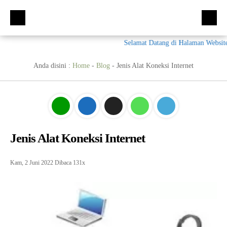
Selamat Datang di Halaman Website 
Beranda
Kompetensi Keahlian
Anda disini :
Home
-
Blog
-
Jenis Alat Koneksi Internet
Fasilitas
Multimedia (MM)
Ekskul
Tata Busana (TB)
Galeri
Bisnis Daring dan Pemasaran (BDB)
Prestasi
Jenis Alat Koneksi Internet
Materi + Tugas
Akuntansi Dan Keuangan Lembaga (AKL)
Galeri
Humas
Otomatisasi dan Tata Kelola Perkantoran (OTKP)
Video
Kumpulan Soal
Kam, 2 Juni 2022
Dibaca 131x
E-Rapor
OTKP
BKK
PPDB
Multimedia
LSP
Akuntansi
Materi TPAV