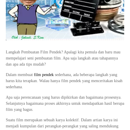
Tata Busana
Materi Komputer dan Jaringan Dasar
Bisnis Daring dan Pemasaran
Materi Pemograman Dasar
Sistem Komputer
Dasar Desain Grafis
Desain Media Interaktif
Langkah Pembuatan Film Pendek? Apalagi kita pemula dan baru mau
mempelajari seni pembuatan film. Apa saja langkah atau tahapannya
dan apa ada tips mudah?
Dalam membuat
film pendek
sederhana, ada beberapa langkah yang
harus kita terapkan. Walau hanya film pendek yang menceritakan kisah
sederhana.
Apa saja perencanaan yang harus dipikirkan dan bagaimana prosesnya.
Selanjutnya bagaimana proses akhirnya untuk mendapatkan hasil berupa
film yang bagus.
Suatu film merupakan sebuah karya kolektif. Dalam artian karya ini
menjadi kumpulan dari perangkat-perangkat yang saling mendukung