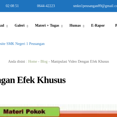
02
:
08
:
52
0644-42223
smkn1peusangan89@gmail.c
kul
Galeri
Materi + Tugas
Humas
E-Rapor
 SMK Negeri 1 Peusangan
Anda disini :
Home
-
Blog
-
Manipulasi Video Dengan Efek Khusus
ngan Efek Khusus