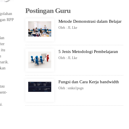
Postingan Guru
golahan
ngan RPP
Metode Demonstrasi dalam Belajar
Oleh : JL Lke
dan
ter
 itu
5 Jenis Metodologi Pembelajaran
u
Oleh : JL Lke
narik.
lkan
Fungsi dan Cara Kerja bandwidth
tau
Oleh : smkn1psgn
ment-
i.