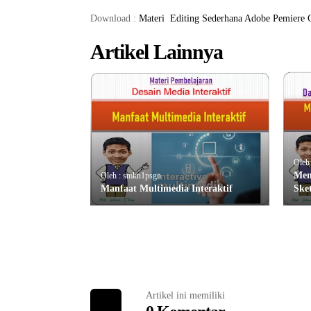
Download :
Materi
Editing Sederhana Adobe Pemiere 
Artikel Lainnya
Oleh
Mem
Oleh : smkn1psgn
Manfaat Multimedia Interaktif
Sket
Artikel ini memiliki