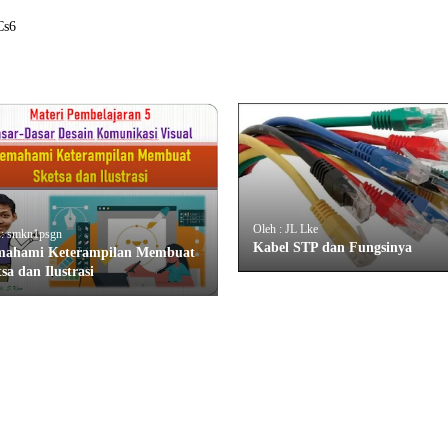
Cs6
Oleh : JL Lke
 : smkn1psgn
Kabel STP dan Fungsinya
ahami Keterampilan Membuat
sa dan Ilustrasi