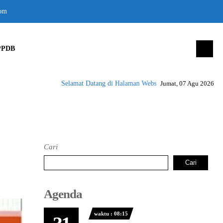
om
PPDB
Selamat Datang di Halaman Website SMK Negeri 1 Peusanga
Jumat, 07 Agu 2026
Cari
Cari
Agenda
waktu : 08:15