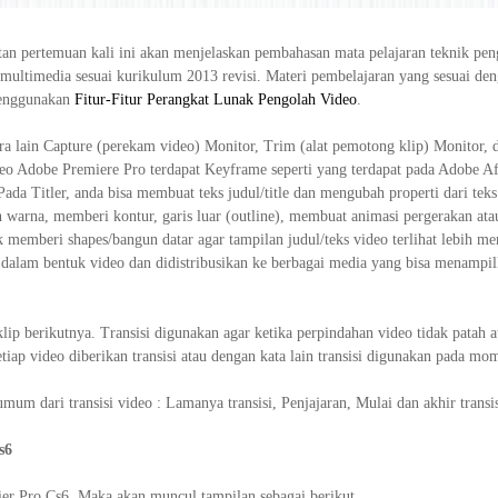
an pertemuan kali ini akan menjelaskan pembahasan mata pelajaran teknik pen
multimedia sesuai kurikulum 2013 revisi. Materi pembelajaran yang sesuai de
Menggunakan
Fitur-Fitur Perangkat Lunak Pengolah Video
.
ara lain Capture (perekam video) Monitor, Trim (alat pemotong klip) Monitor, 
deo Adobe Premiere Pro terdapat Keyframe seperti yang terdapat pada Adobe Af
da Titler, anda bisa membuat teks judul/title dan mengubah properti dari teks
warna, memberi kontur, garis luar (outline), membuat animasi pergerakan ata
uk memberi shapes/bangun datar agar tampilan judul/teks video terlihat lebih me
dalam bentuk video dan didistribusikan ke berbagai media yang bisa menampi
klip berikutnya. Transisi digunakan agar ketika perpindahan video tidak patah a
etiap video diberikan transisi atau dengan kata lain transisi digunakan pada mo
mum dari transisi video : Lamanya transisi, Penjajaran, Mulai dan akhir transis
Cs6
er Pro Cs6, Maka akan muncul tampilan sebagai berikut.