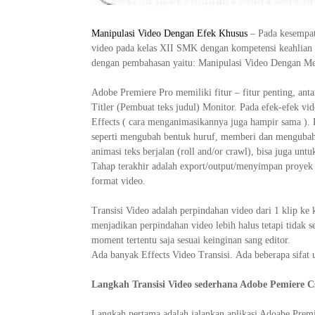
Manipulasi Video Dengan Efek Khusus
– Pada kesempat
video pada kelas XII SMK dengan kompetensi keahlian 
dengan pembahasan yaitu: Manipulasi Video Dengan 
Adobe Premiere Pro memiliki fitur – fitur penting, ant
Titler (Pembuat teks judul) Monitor. Pada efek-efek vi
Effects ( cara menganimasikannya juga hampir sama ). Pa
seperti mengubah bentuk huruf, memberi dan mengubah 
animasi teks berjalan (roll and/or crawl), bisa juga unt
Tahap terakhir adalah export/output/menyimpan proyek 
format video.
Transisi Video adalah perpindahan video dari 1 klip ke 
menjadikan perpindahan video lebih halus tetapi tidak s
moment tertentu saja sesuai keinginan sang editor.
Ada banyak Effects Video Transisi. Ada beberapa sifat u
Langkah Transisi Video sederhana Adobe Pemiere 
Langkah pertama adalah jalankan aplikasi Adoabe Premi