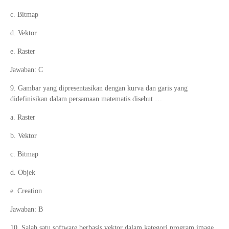
c. Bitmap
d. Vektor
e. Raster
Jawaban: C
9. Gambar yang dipresentasikan dengan kurva dan garis yang
didefinisikan dalam persamaan matematis disebut …
a. Raster
b. Vektor
c. Bitmap
d. Objek
e. Creation
Jawaban: B
10. Salah satu software berbasis vektor dalam kategori program image