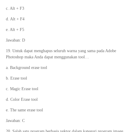
c. Alt + F3
d. Alt + F4
e. Alt + F5
Jawaban: D
19. Untuk dapat menghapus seluruh warna yang sama pada Adobe
Photoshop maka Anda dapat menggunakan tool…
a. Background erase tool
b. Erase tool
c. Magic Erase tool
d. Color Erase tool
e. The same erase tool
Jawaban: C
20. Salah satu program berbasis vektor dalam kategori program image