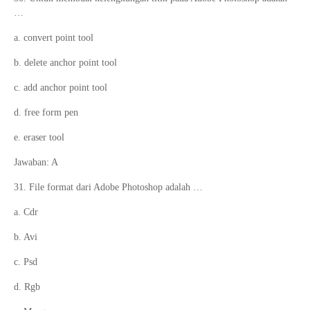
…
a. convert point tool
b. delete anchor point tool
c. add anchor point tool
d. free form pen
e. eraser tool
Jawaban: A
31. File format dari Adobe Photoshop adalah …
a. Cdr
b. Avi
c. Psd
d. Rgb