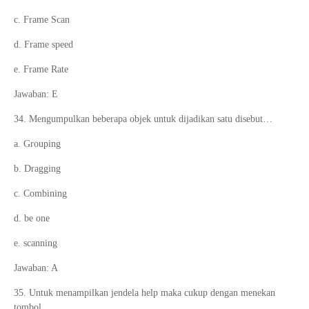
c. Frame Scan
d. Frame speed
e. Frame Rate
Jawaban: E
34. Mengumpulkan beberapa objek untuk dijadikan satu disebut…
a. Grouping
b. Dragging
c. Combining
d. be one
e. scanning
Jawaban: A
35. Untuk menampilkan jendela help maka cukup dengan menekan
tombol…