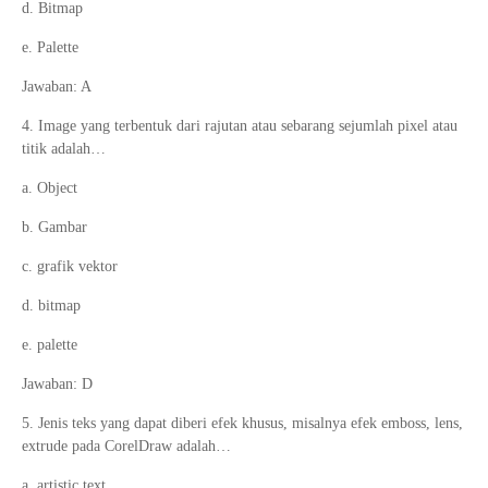
d. Bitmap
e. Palette
Jawaban: A
4. Image yang terbentuk dari rajutan atau sebarang sejumlah pixel atau
titik adalah…
a. Object
b. Gambar
c. grafik vektor
d. bitmap
e. palette
Jawaban: D
5. Jenis teks yang dapat diberi efek khusus, misalnya efek emboss, lens,
extrude pada CorelDraw adalah…
a. artistic text