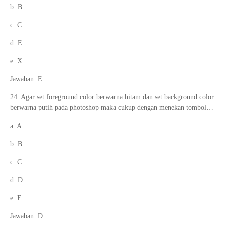
b. B
c. C
d. E
e. X
Jawaban: E
24. Agar set foreground color berwarna hitam dan set background color
berwarna putih pada photoshop maka cukup dengan menekan tombol…
a. A
b. B
c. C
d. D
e. E
Jawaban: D