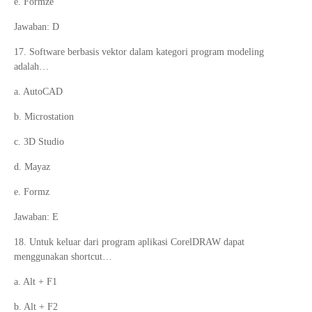
e. Formze
Jawaban: D
17. Software berbasis vektor dalam kategori program modeling
adalah…
a. AutoCAD
b. Microstation
c. 3D Studio
d. Mayaz
e. Formz
Jawaban: E
18. Untuk keluar dari program aplikasi CorelDRAW dapat
menggunakan shortcut…
a. Alt + F1
b. Alt + F2