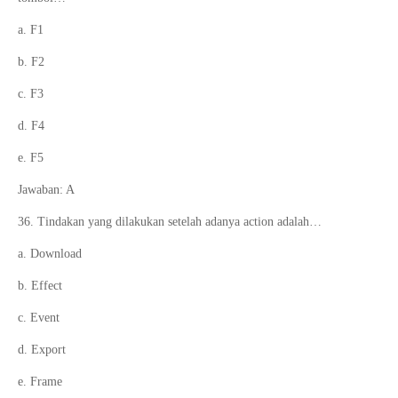
a. F1
b. F2
c. F3
d. F4
e. F5
Jawaban: A
36. Tindakan yang dilakukan setelah adanya action adalah…
a. Download
b. Effect
c. Event
d. Export
e. Frame