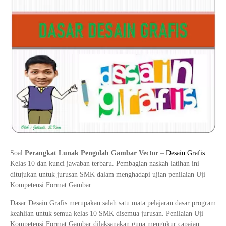
Tata Busana
Materi Komputer dan Jaringan Dasar
Bisnis Daring dan Pemasaran
Materi Pemograman Dasar
Sistem Komputer
Dasar Desain Grafis
Desain Media Interaktif
Soal
Perangkat Lunak Pengolah Gambar Vector
–
Desain Grafis
Kelas 10 dan kunci jawaban terbaru. Pembagian naskah latihan ini
ditujukan untuk jurusan SMK dalam menghadapi ujian penilaian Uji
Kompetensi Format Gambar.
Dasar Desain Grafis merupakan salah satu mata pelajaran dasar program
keahlian untuk semua kelas 10 SMK disemua jurusan. Penilaian Uji
Kompetensi Format Gambar dilaksanakan guna mengukur capaian