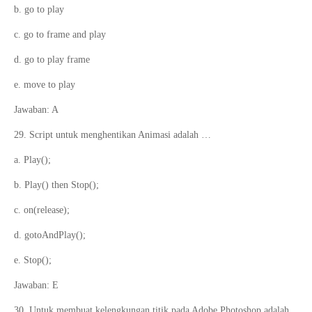
b. go to play
c. go to frame and play
d. go to play frame
e. move to play
Jawaban: A
29. Script untuk menghentikan Animasi adalah …
a. Play();
b. Play() then Stop();
c. on(release);
d. gotoAndPlay();
e. Stop();
Jawaban: E
30. Untuk membuat kelengkungan titik pada Adobe Photoshop adalah