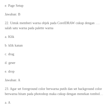
e. Page Setup
Jawaban: B
22. Untuk memberi warna objek pada CorelDRAW cukup dengan ….
salah satu warna pada palette warna
a. Klik
b. klik kanan
c. drag
d. geser
e. drop
Jawaban: A
23. Agar set foreground color berwarna putih dan set background color
berwarna hitam pada photoshop maka cukup dengan menekan tombol…
a. A